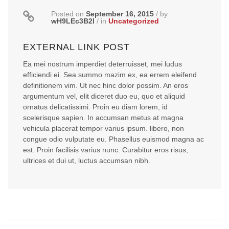
Posted on
September 16, 2015
/
by
wH9LEc3B2l
/
in
Uncategorized
EXTERNAL LINK POST
Ea mei nostrum imperdiet deterruisset, mei ludus
efficiendi ei. Sea summo mazim ex, ea errem eleifend
definitionem vim. Ut nec hinc dolor possim. An eros
argumentum vel, elit diceret duo eu, quo et aliquid
ornatus delicatissimi. Proin eu diam lorem, id
scelerisque sapien. In accumsan metus at magna
vehicula placerat tempor varius ipsum. libero, non
congue odio vulputate eu. Phasellus euismod magna ac
est. Proin facilisis varius nunc. Curabitur eros risus,
ultrices et dui ut, luctus accumsan nibh.