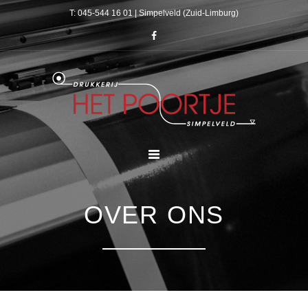
T: 045-544 16 01 | Simpelveld (Zuid-Limburg)
OVER ONS