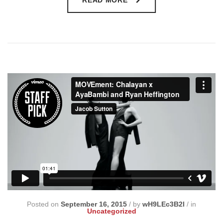
READ MORE
Posted on
September 16, 2015
/
by
wH9LEc3B2l
/
in
Uncategorized