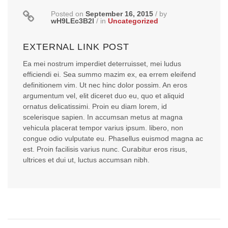
Posted on
September 16, 2015
/
by
wH9LEc3B2l
/
in
Uncategorized
EXTERNAL LINK POST
Ea mei nostrum imperdiet deterruisset, mei ludus
efficiendi ei. Sea summo mazim ex, ea errem eleifend
definitionem vim. Ut nec hinc dolor possim. An eros
argumentum vel, elit diceret duo eu, quo et aliquid
ornatus delicatissimi. Proin eu diam lorem, id
scelerisque sapien. In accumsan metus at magna
vehicula placerat tempor varius ipsum. libero, non
congue odio vulputate eu. Phasellus euismod magna ac
est. Proin facilisis varius nunc. Curabitur eros risus,
ultrices et dui ut, luctus accumsan nibh.