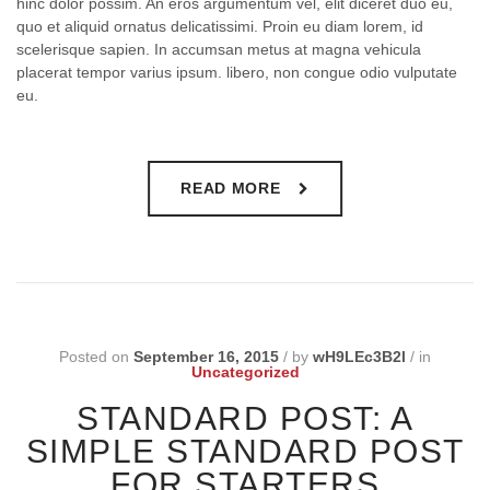
hinc dolor possim. An eros argumentum vel, elit diceret duo eu,
quo et aliquid ornatus delicatissimi. Proin eu diam lorem, id
scelerisque sapien. In accumsan metus at magna vehicula
placerat tempor varius ipsum. libero, non congue odio vulputate
eu.
READ MORE
Posted on
September 16, 2015
/
by
wH9LEc3B2l
/
in
Uncategorized
STANDARD POST: A
SIMPLE STANDARD POST
FOR STARTERS